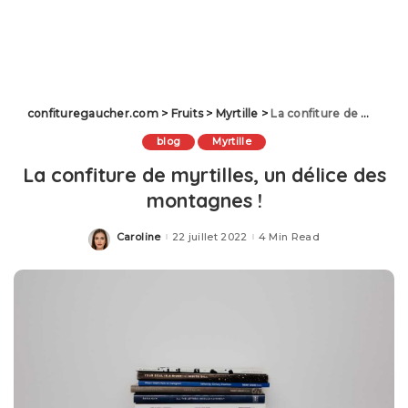
confituregaucher.com
>
Fruits
>
Myrtille
>
La confiture de myrtilles, un délice des montagnes !
blog
Myrtille
La confiture de myrtilles, un délice des
montagnes !
Caroline
22 juillet 2022
4 Min Read
Posted
by