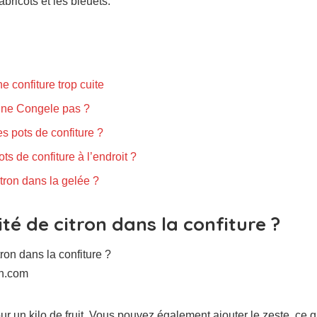
abricots et les bleuets.
 confiture trop cuite
e ne Congele pas ?
s pots de confiture ?
ts de confiture à l’endroit ?
tron dans la gelée ?
té de citron dans la confiture ?
sh.com
pour un kilo de fruit. Vous pouvez également ajouter le zeste, ce 