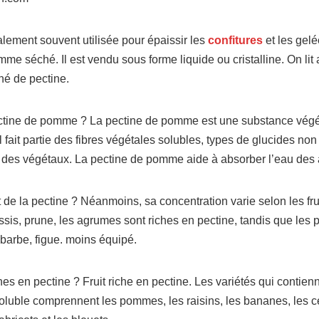
lement souvent utilisée pour épaissir les
confitures
et les gelé
me séché. Il est vendu sous forme liquide ou cristalline. On lit 
né de pectine.
ectine de pomme ? La pectine de pomme est une substance végé
l fait partie des fibres végétales solubles, types de glucides no
t des végétaux. La pectine de pomme aide à absorber l’eau des 
t de la pectine ? Néanmoins, sa concentration varie selon les fr
ssis, prune, les agrumes sont riches en pectine, tandis que les 
ubarbe, figue. moins équipé.
hes en pectine ? Fruit riche en pectine. Les variétés qui contie
 soluble comprennent les pommes, les raisins, les bananes, les c