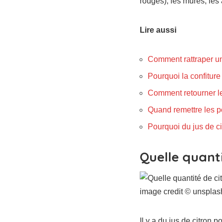
rouges), les mûres, les 
Lire aussi
Comment rattraper une
Pourquoi la confitur
Comment retourner le
Quand remettre les po
Pourquoi du jus de ci
Quelle quanti
image credit © unspla
Il y a du jus de citron 