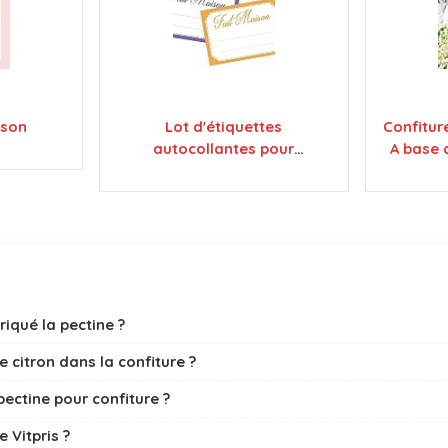
ison
Lot d'étiquettes
Confitur
autocollantes pour
A base d
confiture, faciles à décoller,
fleurs, 
idéales pour l'étiquetage de
vos pots de confitures et
bocaux fait maison - Mon
Bio Jardin (100x fait maison
4 couleurs - A8)
iqué la pectine ?
e citron dans la confiture ?
pectine pour confiture ?
 Vitpris ?