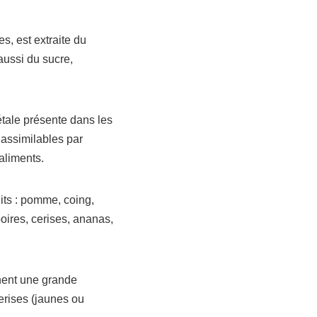
es, est extraite du
aussi du sucre,
tale présente dans les
n assimilables par
aliments.
uits : pomme, coing,
poires, cerises, ananas,
nnent une grande
erises (jaunes ou