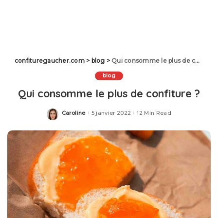
confituregaucher.com
>
blog
>
Qui consomme le plus de confiture ?
blog
Qui consomme le plus de confiture ?
Caroline
5 janvier 2022
12 Min Read
Posted
by